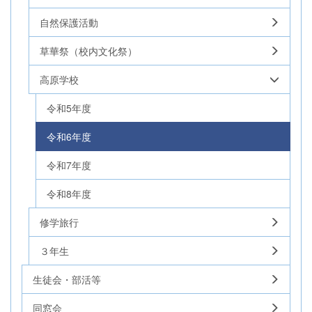
自然保護活動
草華祭（校内文化祭）
高原学校
令和5年度
令和6年度
令和7年度
令和8年度
修学旅行
３年生
生徒会・部活等
同窓会