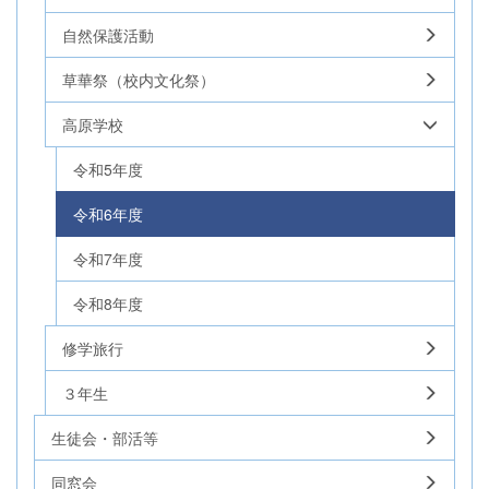
自然保護活動
草華祭（校内文化祭）
高原学校
令和5年度
令和6年度
令和7年度
令和8年度
修学旅行
３年生
生徒会・部活等
同窓会