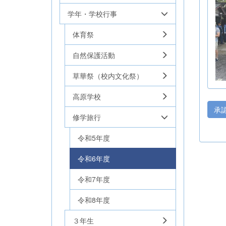
学年・学校行事
体育祭
自然保護活動
草華祭（校内文化祭）
高原学校
承
修学旅行
令和5年度
令和6年度
令和7年度
令和8年度
３年生