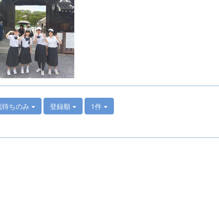
認待ちのみ
登録順
1件