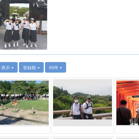
て表示
登録順
50件