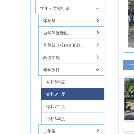
学年・学校行事
体育祭
自然保護活動
草華祭（校内文化祭）
高原学校
全
修学旅行
令和5年度
令和6年度
令和7年度
令和8年度
３年生