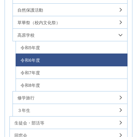
自然保護活動
草華祭（校内文化祭）
高原学校
令和5年度
令和6年度
令和7年度
令和8年度
修学旅行
３年生
生徒会・部活等
同窓会